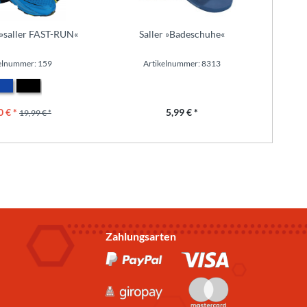
»saller FAST-RUN«
Saller »Badeschuhe«
Frei
elnummer: 159
Artikelnummer: 8313
0 € *
5,99 € *
19,99 € *
Zahlungsarten