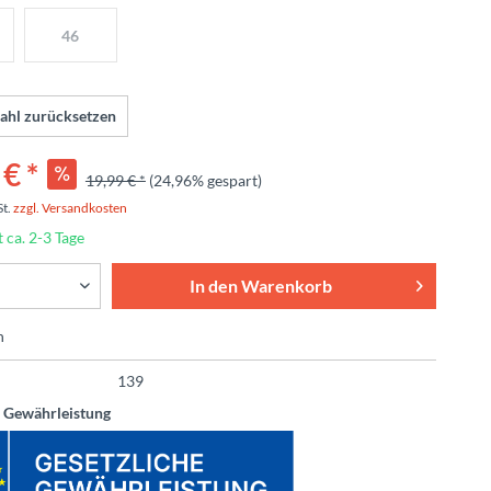
46
ahl zurücksetzen
€ *
19,99 € *
(24,96% gespart)
St.
zzgl. Versandkosten
t ca. 2-3 Tage
In den
Warenkorb
n
139
e Gewährleistung