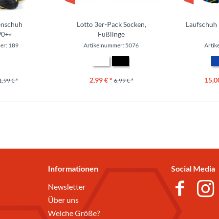
enschuh
Lotto 3er-Pack Socken,
Laufschuh 
90+«
Füßlinge
er: 189
Artikelnummer: 5076
Artik
2,99 € *
15,0
1,99 € *
6,99 € *
Informationen
Social Media
Newsletter
Über uns
Welche Größe?