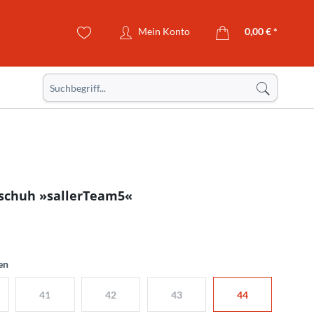
Mein Konto
0,00 € *
schuh »sallerTeam5«
en
41
42
43
44