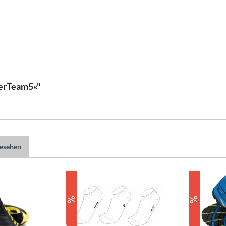
lerTeam5«"
gesehen