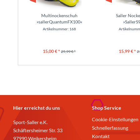
Multinockenschuh
Saller Nock
»sallerQuantumFX100«
»SallerS
Artikelnummer: 168
Artikelnumm
15,00 € *
15,99 € *
29,99 € *
2
Hier erreichst du uns
Shop Service
Cookie-Einstellungen
Sport-Saller e.K.
Schnellerfassung
Schäftersheimer Str. 33
Kontakt
97990 Weikersheim