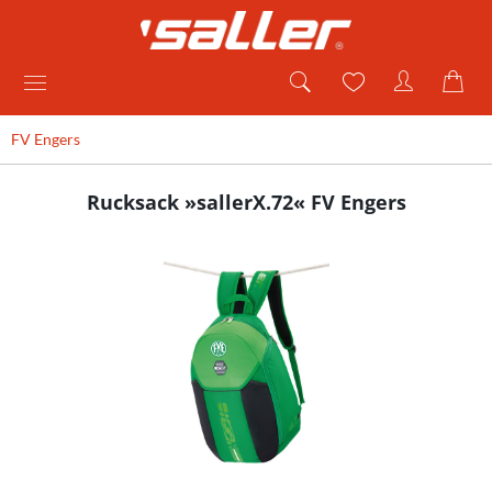
FV Engers
Rucksack »sallerX.72« FV Engers