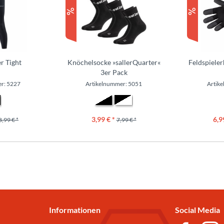
er Tight
Knöchelsocke »sallerQuarter«
Feldspieler
3er Pack
r: 5227
Artikelnummer: 5051
Artik
3,99 € *
6,9
8,99 € *
7,99 € *
Informationen
Social Media