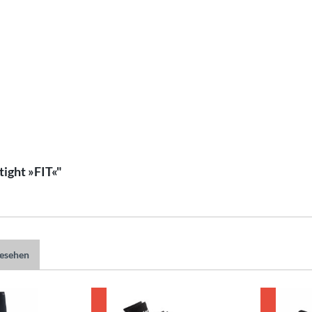
ight »FIT«"
gesehen