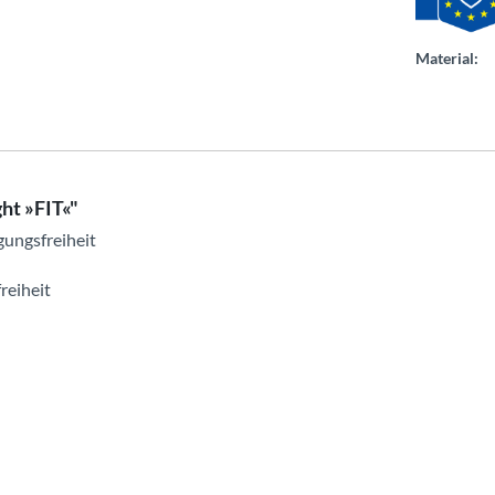
Material:
ht »FIT«"
gungsfreiheit
reiheit