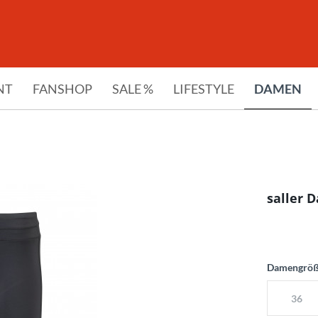
NT
FANSHOP
SALE %
LIFESTYLE
DAMEN
saller 
Damengrö
36