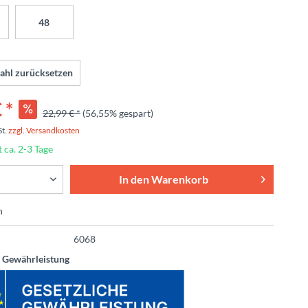
48
ahl zurücksetzen
 *
22,99 € *
(56,55% gespart)
St.
zzgl. Versandkosten
t ca. 2-3 Tage
In den
Warenkorb
n
6068
e Gewährleistung