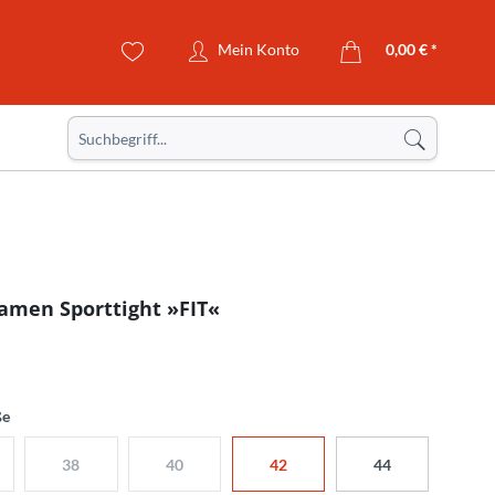
Mein Konto
0,00 € *
Damen Sporttight »FIT«
ße
38
40
42
44