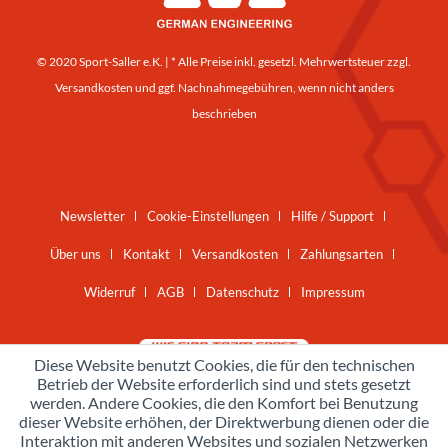
© 2020 Sport-Saller e.K. | * Alle Preise inkl. gesetzl. Mehrwertsteuer zzgl.
Versandkosten
und ggf. Nachnahmegebühren, wenn nicht anders
beschrieben
Newsletter
Cookie-Einstellungen
Hilfe / Support
Über uns
Kontakt
Versandkosten
Zahlungsarten
Widerruf
AGB
Datenschutz
Impressum
Diese Website benutzt Cookies, die für den technischen
Betrieb der Website erforderlich sind und stets gesetzt
werden. Andere Cookies, die den Komfort bei Benutzung
dieser Website erhöhen, der Direktwerbung dienen oder die
Interaktion mit anderen Websites und sozialen Netzwerken