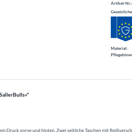
Artikel-Nr.:
Gesetzlich
Material:
Pflegehinwe
allerBulls«"
kem Druck vorne und hinten. Zwei seitliche Taschen mit Reißver