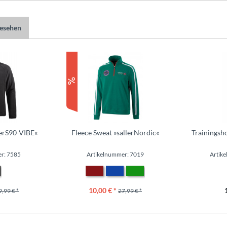
gesehen
lerS90-VIBE«
Fleece Sweat »sallerNordic«
Trainingsho
r: 7585
Artikelnummer: 7019
Artik
10,00 € *
9,99 € *
27,99 € *