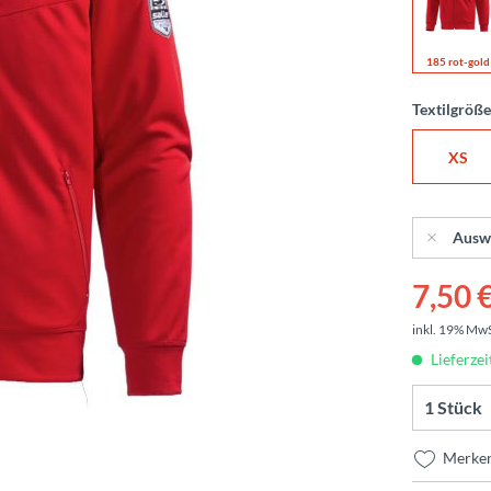
185 rot-gold
Textilgröß
XS
Ausw
7,50 €
inkl. 19% Mw
Lieferzei
Merke