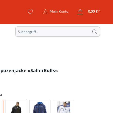
Mein Konto
0,00 € *
puzenjacke »SallerBulls«
hl