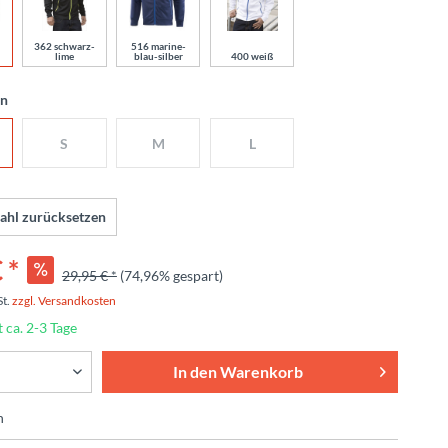
362 schwarz-
516 marine-
lime
blau-silber
400 weiß
en
S
M
L
ahl zurücksetzen
 *
29,95 € *
(74,96% gespart)
St.
zzgl. Versandkosten
t ca. 2-3 Tage
In den
Warenkorb
n