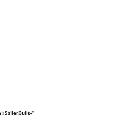
»SallerBulls«"