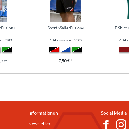
erFusion«
Short »SallerFusion«
T-Shirt 
r: 7390
Artikelnummer: 5290
Artik
7,50 € *
,99 € *
Informationen
Social Media
Newsletter