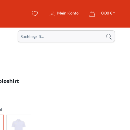
Mein Konto
0,00 € *
oloshirt
hl