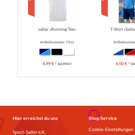
saller »Running Tee«
T-Shirt »Sall
Artikelnummer: 7312
Artikelnumme
4,99 € *
6,50 € *
12,99 € *
14
Hier erreichst du uns
Shop Service
Cookie-Einstellungen
Sport-Saller e.K.