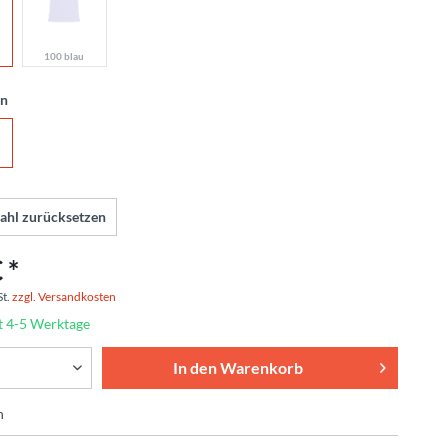
100 blau
en
ahl zurücksetzen
 *
St.
zzgl. Versandkosten
t 4-5 Werktage
In den
Warenkorb
n