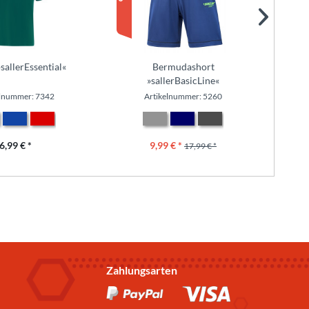
»sallerEssential«
Bermudashort
We
»sallerBasicLine«
elnummer: 7342
Artikelnummer: 5260
6,99 € *
9,99 € *
17,99 € *
Zahlungsarten