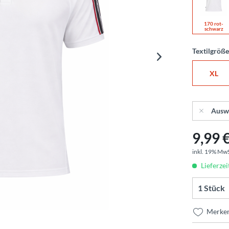
170 rot-
schwarz
Textilgröß
XL
Ausw
9,99 €
inkl. 19% Mw
Lieferzei
Merke