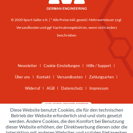
© 2020 Sport-Saller e.K. | * Alle Preise inkl. gesetzl. Mehrwertsteuer zzgl.
Versandkosten
und ggf. Nachnahmegebühren, wenn nicht anders
beschrieben
Newsletter
Cookie-Einstellungen
Hilfe / Support
Über uns
Kontakt
Versandkosten
Zahlungsarten
Widerruf
AGB
Datenschutz
Impressum
Diese Website benutzt Cookies, die für den technischen
Betrieb der Website erforderlich sind und stets gesetzt
werden. Andere Cookies, die den Komfort bei Benutzung
dieser Website erhöhen, der Direktwerbung dienen oder die
Interaktion mit anderen Websites und sozialen Netzwerken