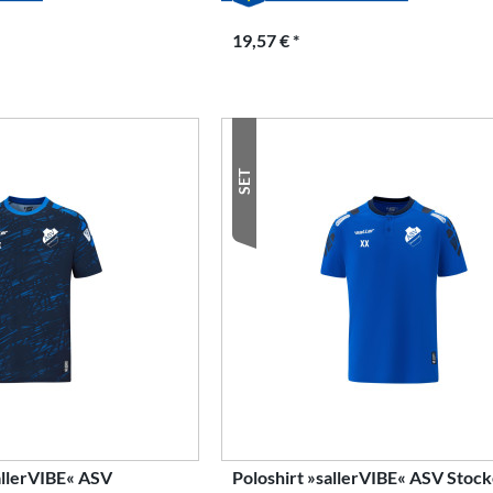
19,57 € *
SET
allerVIBE« ASV
Poloshirt »sallerVIBE« ASV Stoc