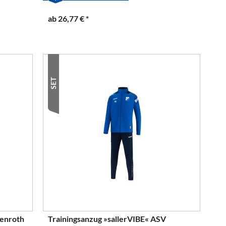
ab 26,77 € *
SET
kenroth
Trainingsanzug »sallerVIBE« ASV