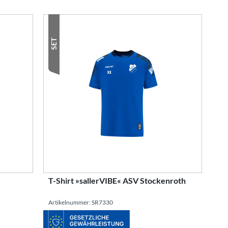
4,99 €
53,97 €
SET
T-Shirt »sallerVIBE« ASV Stockenroth
Artikelnummer: SR7330