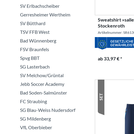
SV Erlbachscheiber
Gerresheimer Wertheim
Sweatshirt »sal
SV Bütthard
Stockenroth
TSV FFB West
Artikelnummer: SR61
Bad Wünnenberg
FSV Braunfels
Spvg BBT
ab 33,97 € *
SG Lasterbach
SV Melchow/Grüntal
Jebb Soccer Academy
Bad Soden-Salmünster
SET
FC Straubing
SG Blau-Weiss Nudersdorf
SG Mildenberg
VfL Oberbieber