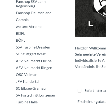
Fanshop SSV Jahn
Regensburg
Fanshop Deutschland
Gambia
weitere Vereine
BDFL
BÖFL
SSV Turbine Dresden
Herzlich Willkomm
SG Stuttgart West
Sehr geehrte Verein
individualisierte A
ASV Neumarkt Fußball
Verständnis. Ihr S
ASV Neumarkt Ringen
OSC Vellmar
JFV Kandertal
SC Eibsee Grainau
Sofort lieferba
SV Fortschritt Lunzenau
Turbine Halle