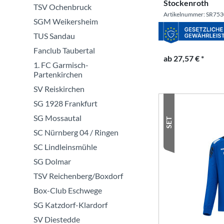
Stockenroth
TSV Ochenbruck
Artikelnummer: SR75
SGM Weikersheim
TUS Sandau
Fanclub Taubertal
ab 27,57 € *
1. FC Garmisch-
Partenkirchen
SV Reiskirchen
SG 1928 Frankfurt
SG Mossautal
SET
SC Nürnberg 04 / Ringen
SC Lindleinsmühle
SG Dolmar
TSV Reichenberg/Boxdorf
Box-Club Eschwege
SG Katzdorf-Klardorf
SV Diestedde