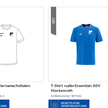
SET
lername/Initialen
T-Shirt »sallerEssential« ASV
Stockenroth
6-2
Artikelnummer: SR7342