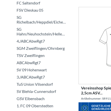
FC Saltendorf
FSV Dieskau 05
SG
Richelbach/Heppdiel/Eichenbühl
SG
Hahn/Neuhochstein/Hellenhahn
4./ABCAbwRgt7
SGM Zweiflingen/Ohrnberg
TSV Zweiflingen
ABCAbwRgt7
SV 09 Hohenwart
3./ABCAbwRgt7
TuS Union Vilsendorf
Vereinsshop Spie
SV Biehla-Cunnersdorf
2,5cm ASV...
GSV Eibensbach
Artikelnummer: SR911
1. FC 09 Oberstedten