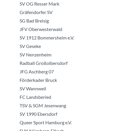
SV OG Resser Mark
Gräfendorfer SV
SG Bad Breisig
JFV Oberwesterwald
SV 1912 Bommersheim e.V.
SV Geseke
SV Nenzenheim
Radball Großolbersdorf
JFG Aschberg 07
Förderkader Bruck
SV Wannweil
FC Landsberied
TSV & SGM Jesenwang
SV 1990 Ebersdorf
Queer Sport Hamburg e.V.
DJK Nürnberg-Eibach