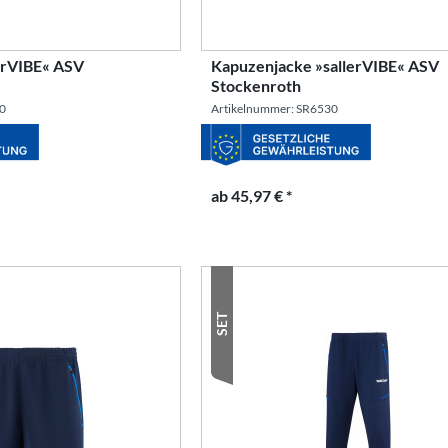
lerVIBE« ASV
Kapuzenjacke »sallerVIBE« ASV
Stockenroth
30
Artikelnummer: SR6530
ab 45,97 € *
SET