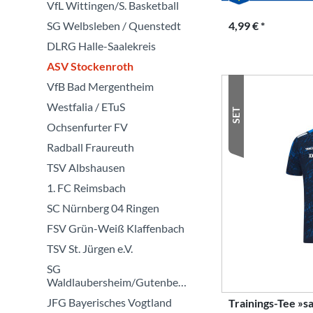
VfL Wittingen/S. Basketball
SG Welbsleben / Quenstedt
4,99 € *
DLRG Halle-Saalekreis
ASV Stockenroth
VfB Bad Mergentheim
Westfalia / ETuS
SET
Ochsenfurter FV
Radball Fraureuth
TSV Albshausen
1. FC Reimsbach
SC Nürnberg 04 Ringen
FSV Grün-Weiß Klaffenbach
TSV St. Jürgen e.V.
SG
Waldlaubersheim/Gutenberg
JFG Bayerisches Vogtland
Trainings-Tee »s