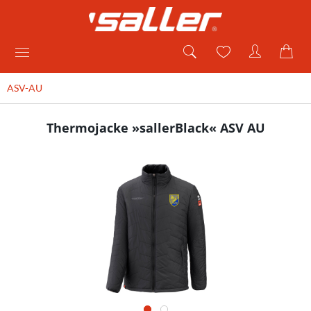
ASV-AU
Thermojacke »sallerBlack« ASV AU