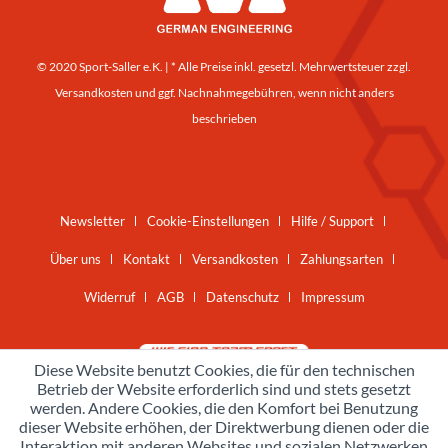
© 2020 Sport-Saller e.K. | * Alle Preise inkl. gesetzl. Mehrwertsteuer zzgl.
Versandkosten
und ggf. Nachnahmegebühren, wenn nicht anders
beschrieben
Newsletter
Cookie-Einstellungen
Hilfe / Support
Über uns
Kontakt
Versandkosten
Zahlungsarten
Widerruf
AGB
Datenschutz
Impressum
Diese Website benutzt Cookies, die für den technischen
Betrieb der Website erforderlich sind und stets gesetzt
werden. Andere Cookies, die den Komfort bei Benutzung
dieser Website erhöhen, der Direktwerbung dienen oder die
Interaktion mit anderen Websites und sozialen Netzwerken