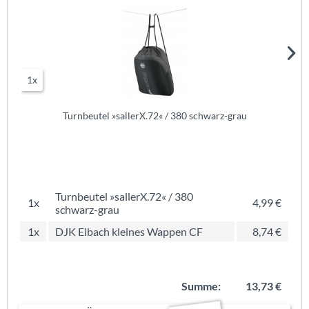
1x
Turnbeutel »sallerX.72« / 380 schwarz-grau
Turnbeutel »sallerX.72« / 380
1x
4,99 €
schwarz-grau
1x
DJK Eibach kleines Wappen CF
8,74 €
Summe:
13,73 €