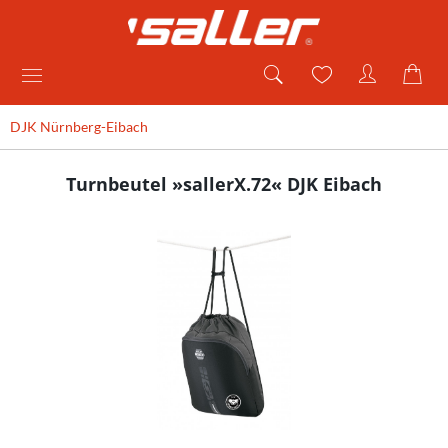
DJK Nürnberg-Eibach
Turnbeutel »sallerX.72« DJK Eibach