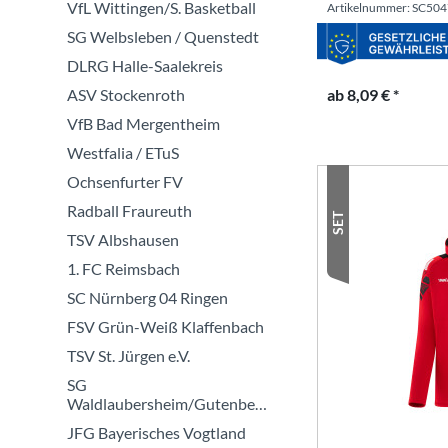
VfL Wittingen/S. Basketball
Artikelnummer: SC50
SG Welbsleben / Quenstedt
DLRG Halle-Saalekreis
ab 8,09 € *
ASV Stockenroth
VfB Bad Mergentheim
Westfalia / ETuS
Ochsenfurter FV
Radball Fraureuth
SET
TSV Albshausen
1. FC Reimsbach
SC Nürnberg 04 Ringen
FSV Grün-Weiß Klaffenbach
TSV St. Jürgen e.V.
SG
Waldlaubersheim/Gutenberg
JFG Bayerisches Vogtland