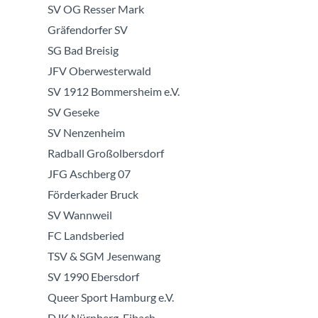
SV OG Resser Mark
Gräfendorfer SV
SG Bad Breisig
JFV Oberwesterwald
SV 1912 Bommersheim e.V.
SV Geseke
SV Nenzenheim
Radball Großolbersdorf
JFG Aschberg 07
Förderkader Bruck
SV Wannweil
FC Landsberied
TSV & SGM Jesenwang
SV 1990 Ebersdorf
Queer Sport Hamburg e.V.
DJK Nürnberg-Eibach