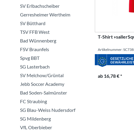
SV Erlbachscheiber
Gerresheimer Wertheim
SV Bütthard
TSV FFB West
T-Shirt »saller
Bad Wünnenberg
FSV Braunfels
Artikelnummer: SC73
Spvg BBT
SG Lasterbach
SV Melchow/Grüntal
ab 16,78 € *
Jebb Soccer Academy
Bad Soden-Salmünster
FC Straubing
SG Blau-Weiss Nudersdorf
SG Mildenberg
VfL Oberbieber