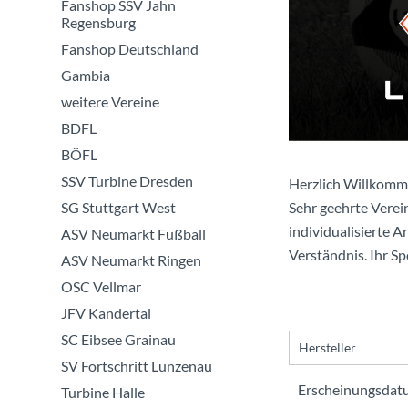
Fanshop SSV Jahn
Regensburg
Fanshop Deutschland
Gambia
weitere Vereine
BDFL
BÖFL
SSV Turbine Dresden
Herzlich Willkomm
SG Stuttgart West
Sehr geehrte Verein
individualisierte A
ASV Neumarkt Fußball
Verständnis. Ihr S
ASV Neumarkt Ringen
OSC Vellmar
JFV Kandertal
SC Eibsee Grainau
Hersteller
SV Fortschritt Lunzenau
Saller
Turbine Halle