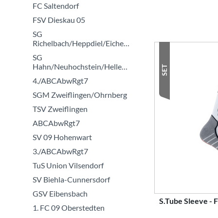
FC Saltendorf
FSV Dieskau 05
SG
Richelbach/Heppdiel/Eichenbühl
SG
Hahn/Neuhochstein/Hellenhahn
SET
4./ABCAbwRgt7
SGM Zweiflingen/Ohrnberg
TSV Zweiflingen
ABCAbwRgt7
SV 09 Hohenwart
3./ABCAbwRgt7
TuS Union Vilsendorf
SV Biehla-Cunnersdorf
GSV Eibensbach
S.Tube Sleeve -
1. FC 09 Oberstedten