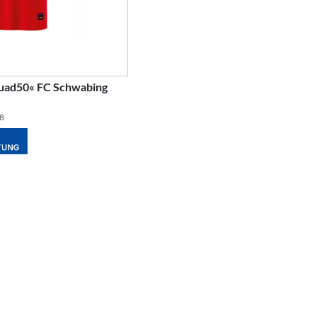
Squad50« FC Schwabing
88