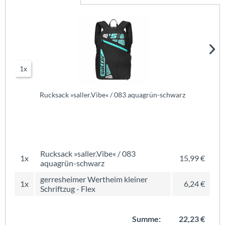
1x
Rucksack »saller.Vibe« / 083 aquagrün-schwarz
Rucksack »saller.Vibe« / 083
1x
15,99 €
aquagrün-schwarz
gerresheimer Wertheim kleiner
1x
6,24 €
Schriftzug - Flex
Summe:
22,23 €