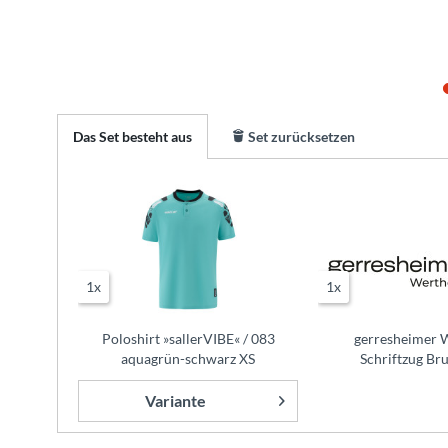
Das Set besteht aus
Set zurücksetzen
1x
1x
Poloshirt »sallerVIBE« / 083
gerresheimer 
aquagrün-schwarz XS
Schriftzug Bru
Variante