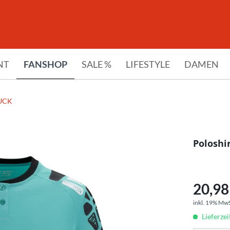
NT
FANSHOP
SALE %
LIFESTYLE
DAMEN
UCK
Poloshi
20,98 
inkl. 19% Mw
Lieferze