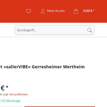
Mein Konto
0,00 € *
rt »sallerVIBE« Gerresheimer Wertheim
€ *
St.
zzgl. Versandkosten
it 10 Werktage