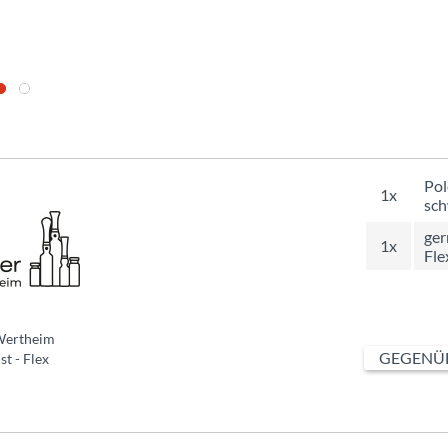
Pol
1x
sch
ger
1x
Fle
Wertheim
GEGENÜB
st - Flex