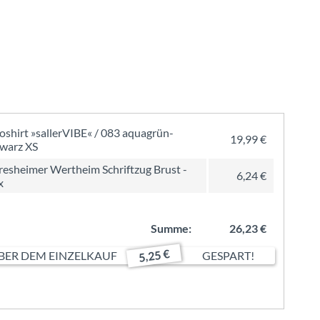
oshirt »sallerVIBE« / 083 aquagrün-
19,99 €
warz XS
resheimer Wertheim Schriftzug Brust -
6,24 €
x
Summe:
26,23 €
5,25 €
ER DEM EINZELKAUF
GESPART!