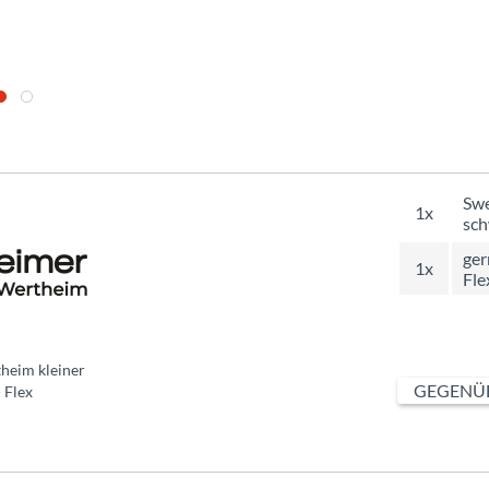
Swe
1x
sch
ger
1x
Fle
heim kleiner
GEGENÜB
- Flex