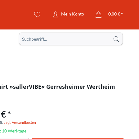
Mein Konto
0,00 € *
irt »sallerVIBE« Gerresheimer Wertheim
€ *
St.
zzgl. Versandkosten
it 10 Werktage