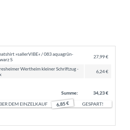
atshirt »sallerVIBE« / 083 aquagrün-
27,99 €
warz S
resheimer Wertheim kleiner Schriftzug -
6,24 €
x
Summe:
34,23 €
6,85 €
ER DEM EINZELKAUF
GESPART!