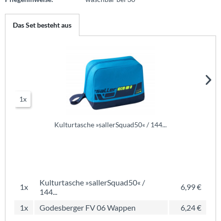
Das Set besteht aus
1x
Kulturtasche »sallerSquad50« / 144...
Kulturtasche »sallerSquad50« /
1x
6,99 €
144...
1x
Godesberger FV 06 Wappen
6,24 €