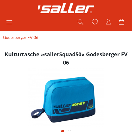
Godesberger FV 06
Kulturtasche »sallerSquad50« Godesberger FV
06