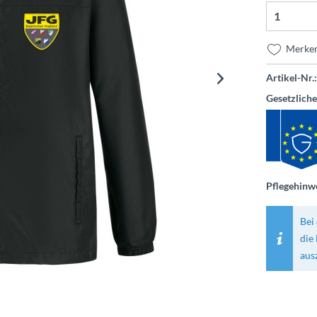
Merke
Artikel-Nr.:
Gesetzlich
Pflegehinwe
Bei 
die
aus