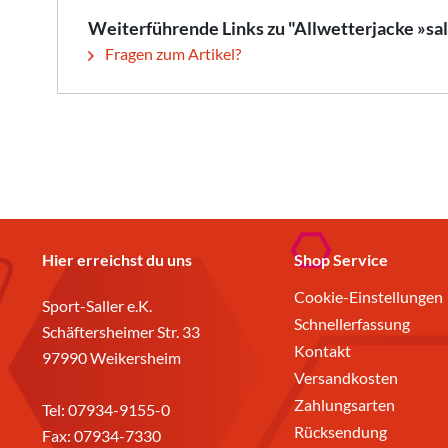
Weiterführende Links zu "Allwetterjacke »sa
Fragen zum Artikel?
Hier erreichst du uns
Shop Service
Cookie-Einstellungen
Sport-Saller e.K.
Schnellerfassung
Schäftersheimer Str. 33
Kontakt
97990 Weikersheim
Versandkosten
Zahlungsarten
Tel:
07934-9155-0
Rücksendung
Fax: 07934-7330