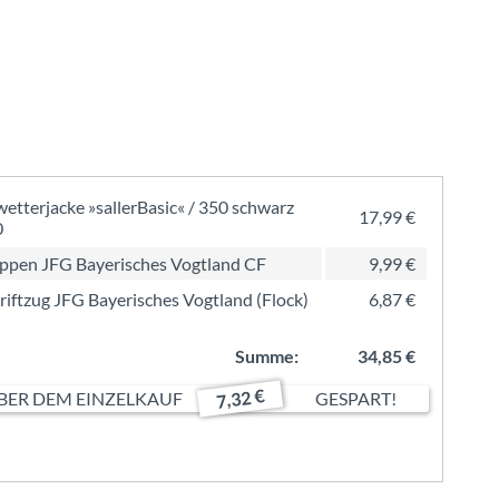
wetterjacke »sallerBasic« / 350 schwarz
17,99 €
0
pen JFG Bayerisches Vogtland CF
9,99 €
riftzug JFG Bayerisches Vogtland (Flock)
6,87 €
Summe:
34,85 €
7,32 €
ER DEM EINZELKAUF
GESPART!