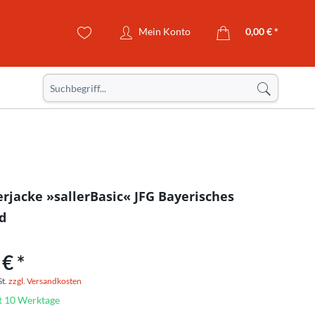
Mein Konto
0,00 € *
erjacke »sallerBasic« JFG Bayerisches
d
€ *
St.
zzgl. Versandkosten
it 10 Werktage