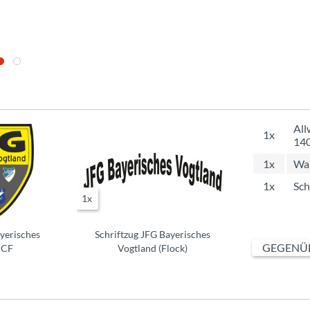
All
1x
14
1x
Wap
1x
Sch
1x
yerisches
Schriftzug JFG Bayerisches
GEGENÜB
 CF
Vogtland (Flock)