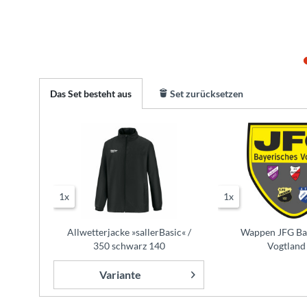
Das Set besteht aus
Set zurücksetzen
1x
1x
Allwetterjacke »sallerBasic« /
Wappen JFG Ba
350 schwarz 140
Vogtland
Variante