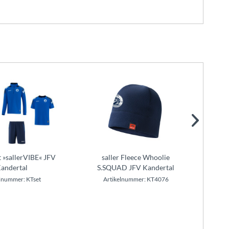
t »sallerVIBE« JFV
saller Fleece Whoolie
salle
andertal
S.SQUAD JFV Kandertal
lnummer: KTset
Artikelnummer: KT4076