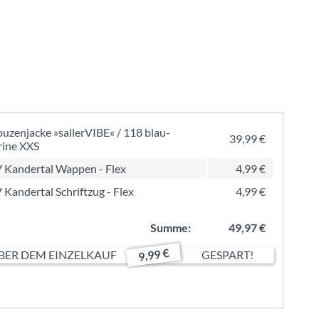
uzenjacke »sallerVIBE« / 118 blau-
39,99 €
ine XXS
 Kandertal Wappen - Flex
4,99 €
 Kandertal Schriftzug - Flex
4,99 €
Summe:
49,97 €
9,99 €
ER DEM EINZELKAUF
GESPART!