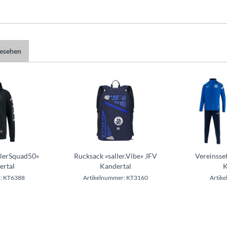
gesehen
llerSquad50«
Rucksack »saller.Vibe« JFV
Vereinsse
ertal
Kandertal
K
: KT6388
Artikelnummer: KT3160
Artike