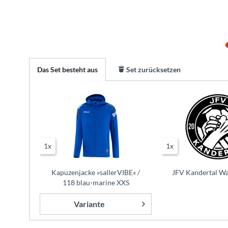
Das Set besteht aus
Set zurücksetzen
1x
1x
Kapuzenjacke »sallerVIBE« /
JFV Kandertal Wa
118 blau-marine XXS
Variante