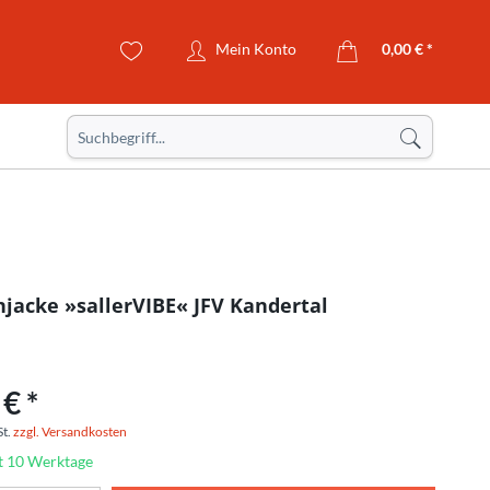
Mein Konto
0,00 € *
jacke »sallerVIBE« JFV Kandertal
€ *
St.
zzgl. Versandkosten
it 10 Werktage