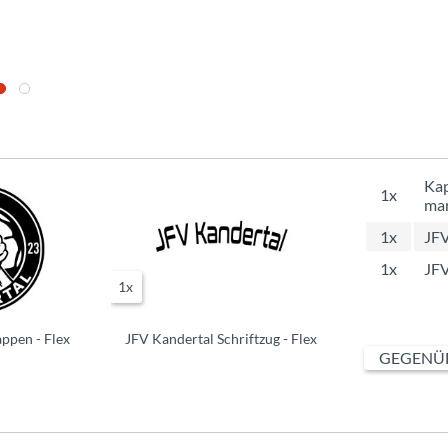
Kap
1x
mar
1x
JFV
1x
JFV
1x
ppen - Flex
JFV Kandertal Schriftzug - Flex
GEGENÜB