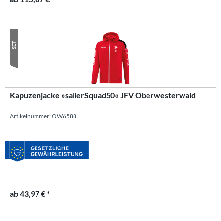
SET
Kapuzenjacke »sallerSquad50« JFV Oberwesterwald
Artikelnummer: OW6588
ab 43,97 € *