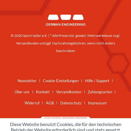
© 2020 Sport-Saller e.K. | * Alle Preise inkl. gesetzl. Mehrwertsteuer zzgl.
Versandkosten
und ggf. Nachnahmegebühren, wenn nicht anders
beschrieben
Newsletter
Cookie-Einstellungen
Hilfe / Support
Über uns
Kontakt
Versandkosten
Zahlungsarten
Widerruf
AGB
Datenschutz
Impressum
Diese Website benutzt Cookies, die für den technischen
Betrieb der Website erforderlich sind und stets gesetzt