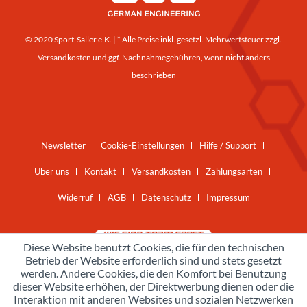
© 2020 Sport-Saller e.K. | * Alle Preise inkl. gesetzl. Mehrwertsteuer zzgl.
Versandkosten
und ggf. Nachnahmegebühren, wenn nicht anders
beschrieben
Newsletter
Cookie-Einstellungen
Hilfe / Support
Über uns
Kontakt
Versandkosten
Zahlungsarten
Widerruf
AGB
Datenschutz
Impressum
Diese Website benutzt Cookies, die für den technischen
Betrieb der Website erforderlich sind und stets gesetzt
werden. Andere Cookies, die den Komfort bei Benutzung
dieser Website erhöhen, der Direktwerbung dienen oder die
Interaktion mit anderen Websites und sozialen Netzwerken