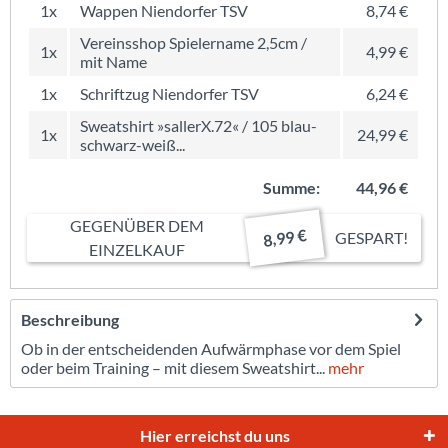
1x
Wappen Niendorfer TSV
8,74 €
Vereinsshop Spielername 2,5cm /
1x
4,99 €
mit Name
1x
Schriftzug Niendorfer TSV
6,24 €
Sweatshirt »sallerX.72« / 105 blau-
1x
24,99 €
schwarz-weiß...
Summe:
44,96 €
GEGENÜBER DEM
8,99 €
GESPART!
EINZELKAUF
Beschreibung
Ob in der entscheidenden Aufwärmphase vor dem Spiel
oder beim Training – mit diesem Sweatshirt...
mehr
Hier erreichst du uns