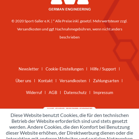
© 2020 Sport-Saller e.K. | * Alle Preise inkl. gesetzl. Mehrwertsteuer zzgl.
Versandkosten
und ggf. Nachnahmegebühren, wenn nicht anders
beschrieben
Newsletter
Cookie-Einstellungen
Hilfe / Support
Über uns
Kontakt
Versandkosten
Zahlungsarten
Widerruf
AGB
Datenschutz
Impressum
Diese Website benutzt Cookies, die für den technischen
Betrieb der Website erforderlich sind und stets gesetzt
werden. Andere Cookies, die den Komfort bei Benutzung
dieser Website erhöhen, der Direktwerbung dienen oder die
Interaktion mit anderen Websites und sozialen Netzwerken