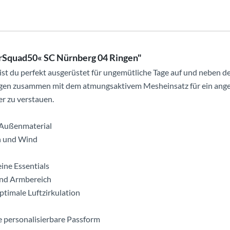
erSquad50« SC Nürnberg 04 Ringen"
bist du perfekt ausgerüstet für ungemütliche Tage auf und neben
gen zusammen mit dem atmungsaktivem Mesheinsatz für ein angene
er zu verstauen.
 Außenmaterial
n und Wind
eine Essentials
und Armbereich
ptimale Luftzirkulation
ne personalisierbare Passform