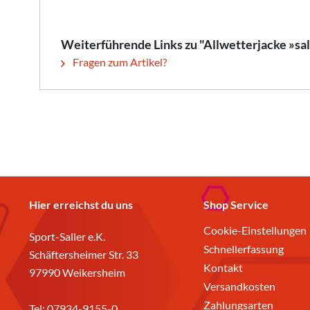
Weiterführende Links zu "Allwetterjacke »s
Fragen zum Artikel?
Hier erreichst du uns
Shop Service
Cookie-Einstellungen
Sport-Saller e.K.
Schnellerfassung
Schäftersheimer Str. 33
Kontakt
97990 Weikersheim
Versandkosten
Zahlungsarten
Tel:
07934-9155-0