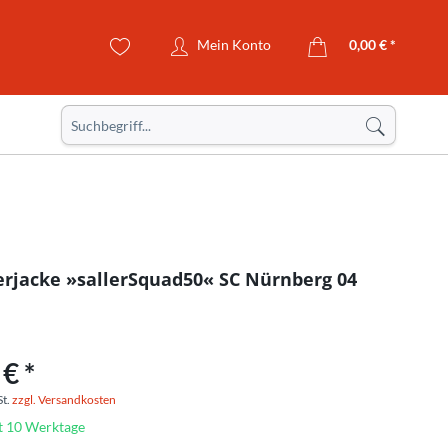
Mein Konto
0,00 € *
erjacke »sallerSquad50« SC Nürnberg 04
€ *
St.
zzgl. Versandkosten
it 10 Werktage