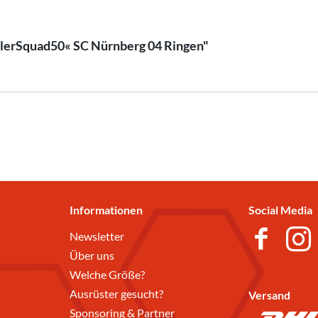
allerSquad50« SC Nürnberg 04 Ringen"
Informationen
Social Media
Newsletter
Über uns
Welche Größe?
Ausrüster gesucht?
Versand
Sponsoring & Partner