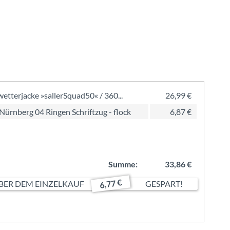
wetterjacke »sallerSquad50« / 360...
26,99 €
Nürnberg 04 Ringen Schriftzug - flock
6,87 €
Summe:
33,86 €
6,77 €
ER DEM EINZELKAUF
GESPART!