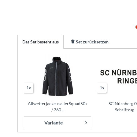
Das Set besteht aus
Set zurücksetzen
1x
1x
Allwetterjacke »sallerSquad50«
SC Nürnberg 0
/ 360...
Schriftzug -
Variante