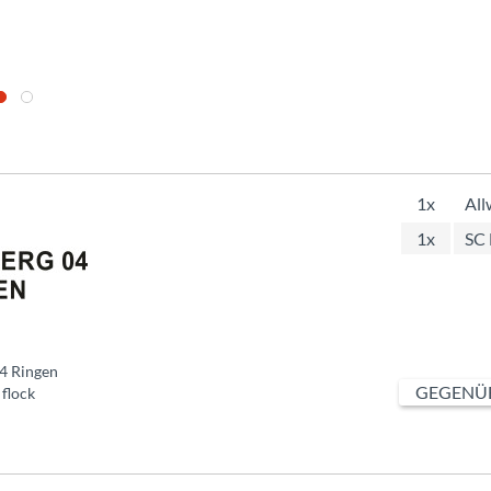
1x
All
1x
SC 
4 Ringen
GEGENÜB
 flock