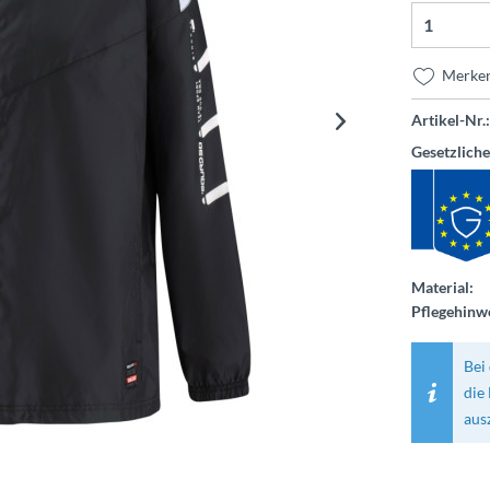
Merke
Artikel-Nr.:
Gesetzlich
Material:
Pflegehinwe
Bei 
die
aus