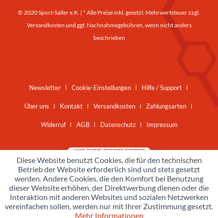
© 2020 Sport-Saller e.K. | * Alle Preise inkl. gesetzl. Mehrwertsteuer zzgl.
Versandkosten
und ggf. Nachnahmegebühren, wenn nicht anders
beschrieben
Newsletter
Cookie-Einstellungen
Hilfe / Support
Über uns
Kontakt
Versandkosten
Zahlungsarten
Widerruf
AGB
Datenschutz
Impressum
Diese Website benutzt Cookies, die für den technischen
Betrieb der Website erforderlich sind und stets gesetzt
werden. Andere Cookies, die den Komfort bei Benutzung
dieser Website erhöhen, der Direktwerbung dienen oder die
Interaktion mit anderen Websites und sozialen Netzwerken
vereinfachen sollen, werden nur mit Ihrer Zustimmung gesetzt.
Mehr Informationen