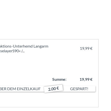
nktions-Unterhemd Langarm
19,99 €
selayerS90« /...
Summe:
19,99 €
2,00 €
ER DEM EINZELKAUF
GESPART!