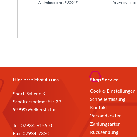
Artikelnummer: PU5047
Artikelnummer
Hier erreichst du uns
Shop Service
Cookie-Einstellungen
Sport-Saller e.K.
Schnellerfassung
Schäftersheimer Str. 33
Kontakt
97990 Weikersheim
Versandkosten
Zahlungsarten
Tel:
07934-9155-0
Rücksendung
Fax: 07934-7330