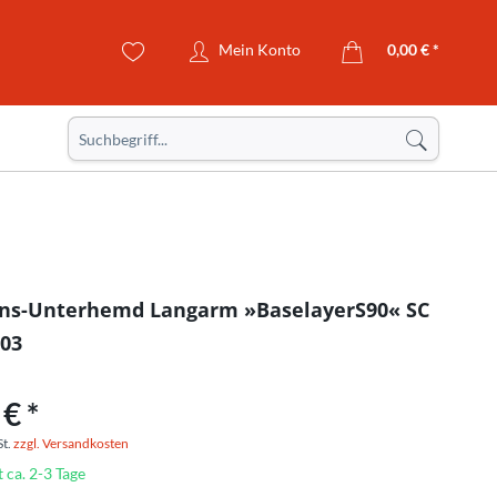
Mein Konto
0,00 € *
ns-Unterhemd Langarm »BaselayerS90« SC
 03
€ *
St.
zzgl. Versandkosten
t ca. 2-3 Tage