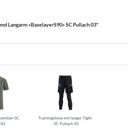
emd Langarm »BaselayerS90« SC Pullach 03"
ssential« SC
Trainingshose mit langer Tight
 03
- SC Pullach 03