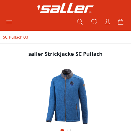
SC Pullach 03
saller Strickjacke SC Pullach