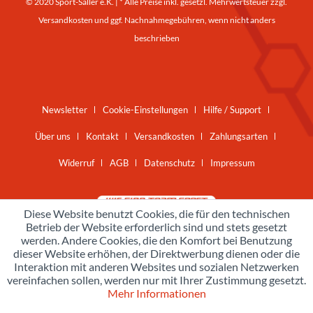
© 2020 Sport-Saller e.K. | * Alle Preise inkl. gesetzl. Mehrwertsteuer zzgl.
Versandkosten
und ggf. Nachnahmegebühren, wenn nicht anders
beschrieben
Newsletter
Cookie-Einstellungen
Hilfe / Support
Über uns
Kontakt
Versandkosten
Zahlungsarten
Widerruf
AGB
Datenschutz
Impressum
Diese Website benutzt Cookies, die für den technischen
Betrieb der Website erforderlich sind und stets gesetzt
werden. Andere Cookies, die den Komfort bei Benutzung
dieser Website erhöhen, der Direktwerbung dienen oder die
Interaktion mit anderen Websites und sozialen Netzwerken
vereinfachen sollen, werden nur mit Ihrer Zustimmung gesetzt.
Mehr Informationen