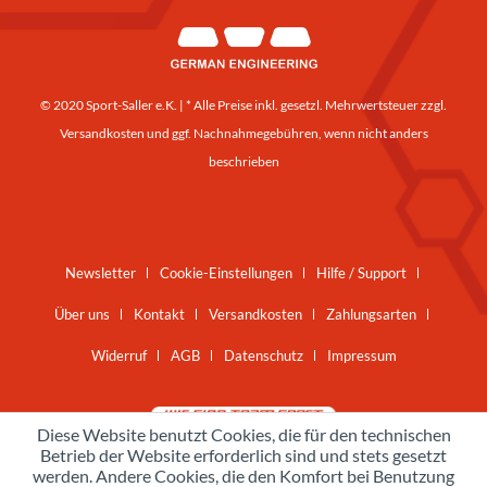
© 2020 Sport-Saller e.K. | * Alle Preise inkl. gesetzl. Mehrwertsteuer zzgl.
Versandkosten
und ggf. Nachnahmegebühren, wenn nicht anders
beschrieben
Newsletter
Cookie-Einstellungen
Hilfe / Support
Über uns
Kontakt
Versandkosten
Zahlungsarten
Widerruf
AGB
Datenschutz
Impressum
Diese Website benutzt Cookies, die für den technischen
Betrieb der Website erforderlich sind und stets gesetzt
werden. Andere Cookies, die den Komfort bei Benutzung