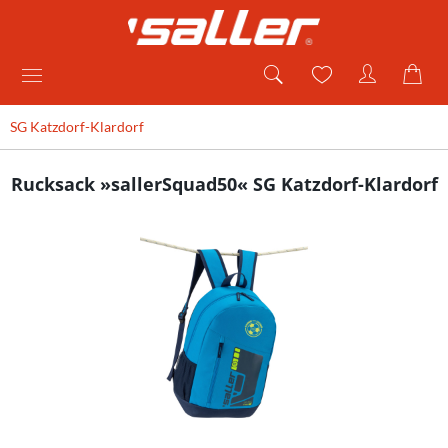
SG Katzdorf-Klardorf
Rucksack »sallerSquad50« SG Katzdorf-Klardorf