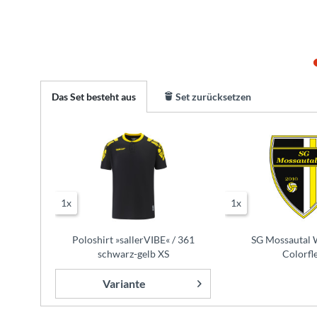
Das Set besteht aus
Set zurücksetzen
1x
1x
Poloshirt »sallerVIBE« / 361
SG Mossautal 
schwarz-gelb XS
Colorfl
Variante