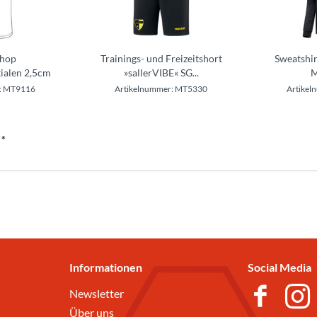
shop
Trainings- und Freizeitshort
Sweatshir
tialen 2,5cm
»sallerVIBE« SG...
M
r: MT9116
Artikelnummer: MT5330
Artike
 *
Informationen
Social Media
Newsletter
Über uns