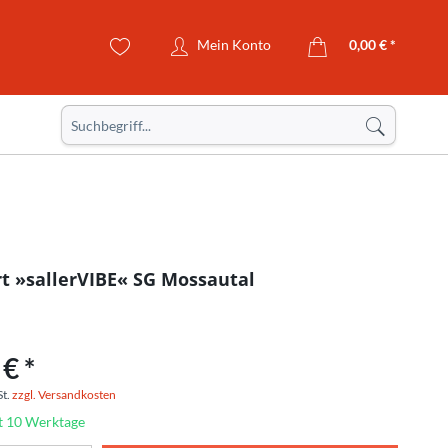
Mein Konto
0,00 € *
rt »sallerVIBE« SG Mossautal
€ *
St.
zzgl. Versandkosten
it 10 Werktage