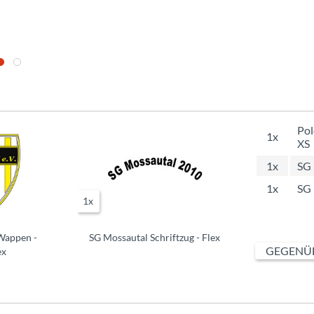
Pol
1x
XS
1x
SG 
1x
SG 
1x
Wappen -
SG Mossautal Schriftzug - Flex
GEGENÜB
ex