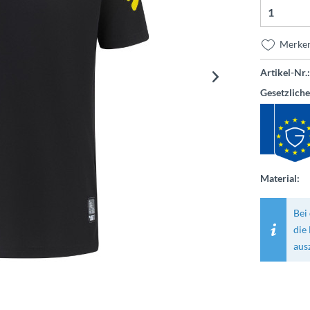
Merke
Artikel-Nr.:
Gesetzlich
Material:
Bei 
die
aus