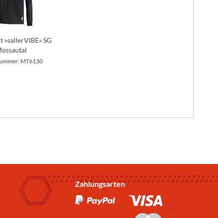
t »sallerVIBE« SG
ossautal
lnummer: MT6130
Zahlungsarten