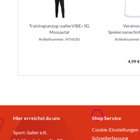
Trainingsanzug »sallerVIBE« SG
Vereins
Mossautal
Spielername/Ini
Artikelnummer: MT6030
Artikelnumme
4,99 €
Hier erreichst du uns
Shop Service
Cookie-Einstellungen
Sport-Saller e.K.
Schnellerfassung