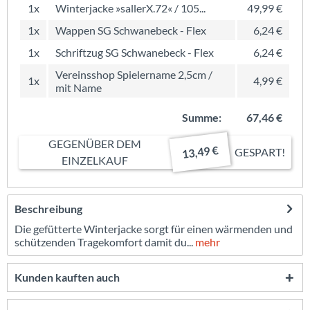
1x
Winterjacke »sallerX.72« / 105...
49,99 €
1x
Wappen SG Schwanebeck - Flex
6,24 €
1x
Schriftzug SG Schwanebeck - Flex
6,24 €
Vereinsshop Spielername 2,5cm /
1x
4,99 €
mit Name
Summe:
67,46 €
GEGENÜBER DEM
13,49 €
GESPART!
EINZELKAUF
Beschreibung
Die gefütterte Winterjacke sorgt für einen wärmenden und
schützenden Tragekomfort damit du...
mehr
Kunden kauften auch