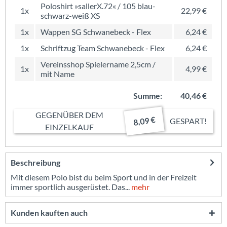
Poloshirt »sallerX.72« / 105 blau-
1x
22,99 €
schwarz-weiß XS
1x
Wappen SG Schwanebeck - Flex
6,24 €
1x
Schriftzug Team Schwanebeck - Flex
6,24 €
Vereinsshop Spielername 2,5cm /
1x
4,99 €
mit Name
Summe:
40,46 €
GEGENÜBER DEM
8,09 €
GESPART!
EINZELKAUF
Beschreibung
Mit diesem Polo bist du beim Sport und in der Freizeit
immer sportlich ausgerüstet. Das...
mehr
Kunden kauften auch