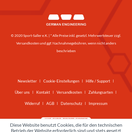
© 2020 Sport-Saller e.K. | * Alle Preise inkl. gesetzl. Mehrwertsteuer zzgl.
Versandkosten
und ggf. Nachnahmegebühren, wenn nicht anders
beschrieben
Newsletter
Cookie-Einstellungen
Hilfe / Support
Über uns
Kontakt
Versandkosten
Zahlungsarten
Widerruf
AGB
Datenschutz
Impressum
Diese Website benutzt Cookies, die für den technischen
Betrieb der Website erforderlich sind und stets gesetzt