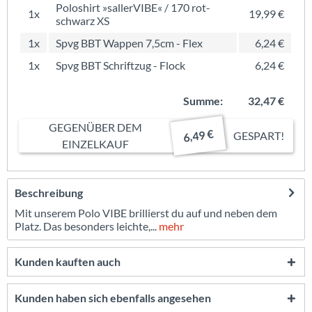
Poloshirt »sallerVIBE« / 170 rot-
1x
19,99 €
schwarz XS
1x
Spvg BBT Wappen 7,5cm - Flex
6,24 €
1x
Spvg BBT Schriftzug - Flock
6,24 €
Summe:
32,47 €
GEGENÜBER DEM
6,49 €
GESPART!
EINZELKAUF
Beschreibung
Mit unserem Polo VIBE brillierst du auf und neben dem
Platz. Das besonders leichte,...
mehr
Kunden kauften auch
Kunden haben sich ebenfalls angesehen