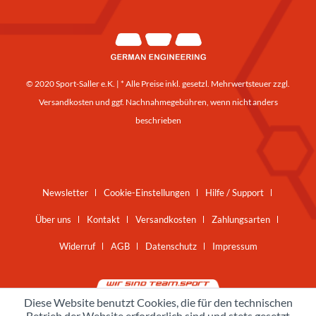
© 2020 Sport-Saller e.K. | * Alle Preise inkl. gesetzl. Mehrwertsteuer zzgl.
Versandkosten
und ggf. Nachnahmegebühren, wenn nicht anders
beschrieben
Newsletter
Cookie-Einstellungen
Hilfe / Support
Über uns
Kontakt
Versandkosten
Zahlungsarten
Widerruf
AGB
Datenschutz
Impressum
Diese Website benutzt Cookies, die für den technischen
Betrieb der Website erforderlich sind und stets gesetzt