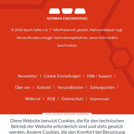
© 2020 Sport-Saller e.K. | * Alle Preise inkl. gesetzl. Mehrwertsteuer zzgl.
Versandkosten
und ggf. Nachnahmegebühren, wenn nicht anders
beschrieben
Newsletter
Cookie-Einstellungen
Hilfe / Support
Über uns
Kontakt
Versandkosten
Zahlungsarten
Widerruf
AGB
Datenschutz
Impressum
Diese Website benutzt Cookies, die für den technischen
Betrieb der Website erforderlich sind und stets gesetzt
werden. Andere Cookies, die den Komfort bei Benutzung