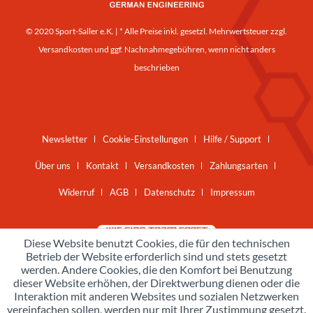
© 2020 Sport-Saller e.K. | * Alle Preise inkl. gesetzl. Mehrwertsteuer zzgl.
Versandkosten
und ggf. Nachnahmegebühren, wenn nicht anders
beschrieben
Newsletter
Cookie-Einstellungen
Hilfe / Support
Über uns
Kontakt
Versandkosten
Zahlungsarten
Widerruf
AGB
Datenschutz
Impressum
Diese Website benutzt Cookies, die für den technischen
Betrieb der Website erforderlich sind und stets gesetzt
werden. Andere Cookies, die den Komfort bei Benutzung
dieser Website erhöhen, der Direktwerbung dienen oder die
Interaktion mit anderen Websites und sozialen Netzwerken
vereinfachen sollen, werden nur mit Ihrer Zustimmung gesetzt.