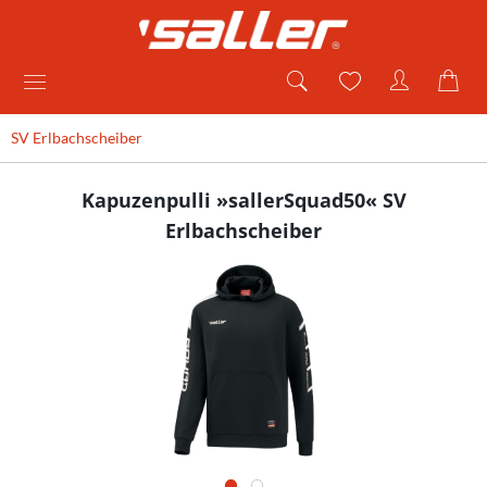
SV Erlbachscheiber
Kapuzenpulli »sallerSquad50« SV
Erlbachscheiber