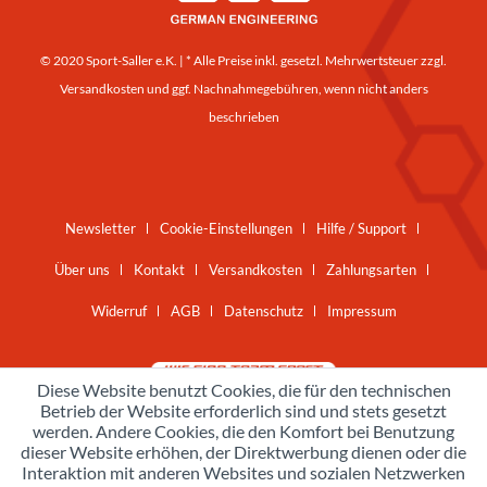
© 2020 Sport-Saller e.K. | * Alle Preise inkl. gesetzl. Mehrwertsteuer zzgl.
Versandkosten
und ggf. Nachnahmegebühren, wenn nicht anders
beschrieben
Newsletter
Cookie-Einstellungen
Hilfe / Support
Über uns
Kontakt
Versandkosten
Zahlungsarten
Widerruf
AGB
Datenschutz
Impressum
Diese Website benutzt Cookies, die für den technischen
Betrieb der Website erforderlich sind und stets gesetzt
werden. Andere Cookies, die den Komfort bei Benutzung
dieser Website erhöhen, der Direktwerbung dienen oder die
Interaktion mit anderen Websites und sozialen Netzwerken