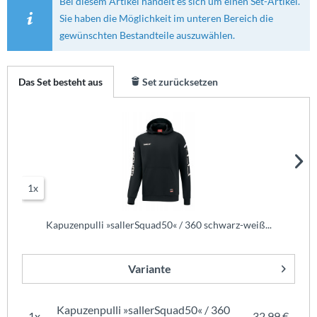
Bei diesem Artikel handelt es sich um einen Set-Artikel.
Sie haben die Möglichkeit im unteren Bereich die
gewünschten Bestandteile auszuwählen.
Das Set besteht aus
Set zurücksetzen
1x
Kapuzenpulli »sallerSquad50« / 360 schwarz-weiß...
Variante
Kapuzenpulli »sallerSquad50« / 360
1x
32,99 €