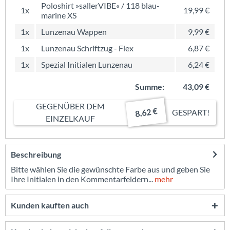
Poloshirt »sallerVIBE« / 118 blau-
1x
19,99 €
marine XS
1x
Lunzenau Wappen
9,99 €
1x
Lunzenau Schriftzug - Flex
6,87 €
1x
Spezial Initialen Lunzenau
6,24 €
Summe:
43,09 €
GEGENÜBER DEM
8,62 €
GESPART!
EINZELKAUF
Beschreibung
Bitte wählen Sie die gewünschte Farbe aus und geben Sie
Ihre Initialen in den Kommentarfeldern...
mehr
Kunden kauften auch