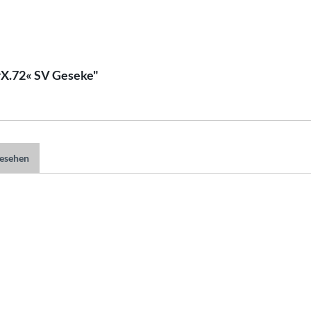
rX.72« SV Geseke"
gesehen