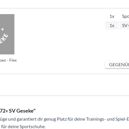
1x
Spo
1x
SV 
en - Flex
GEGENÜB
.72« SV Geseke"
flüge und garantiert dir genug Platz für deine Trainings- und Spiel
 für deine Sportschuhe.