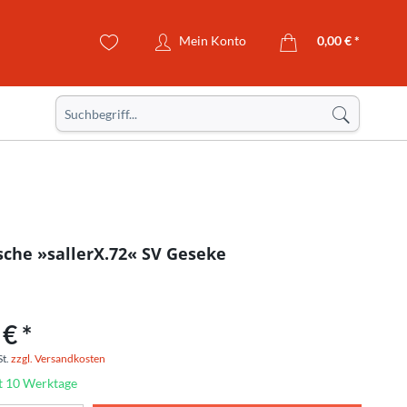
Mein Konto
0,00 € *
sche »sallerX.72« SV Geseke
€ *
St.
zzgl. Versandkosten
it 10 Werktage