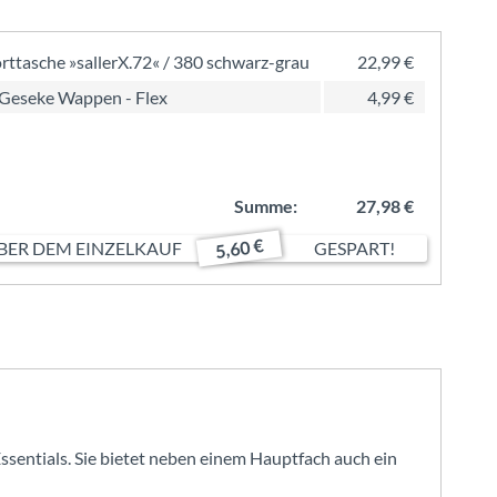
rttasche »sallerX.72« / 380 schwarz-grau
22,99 €
Geseke Wappen - Flex
4,99 €
Summe:
27,98 €
5,60 €
ER DEM EINZELKAUF
GESPART!
-Essentials. Sie bietet neben einem Hauptfach auch ein