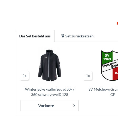
Das Set besteht aus
Set zurücksetzen
1x
1x
Winterjacke »sallerSquad50« /
SV Melchow/Grün
360 schwarz-weiß 128
CF
Variante