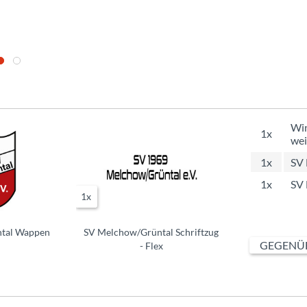
Win
1x
wei
1x
SV
1x
SV 
1x
tal Wappen
SV Melchow/Grüntal Schriftzug
GEGENÜB
- Flex