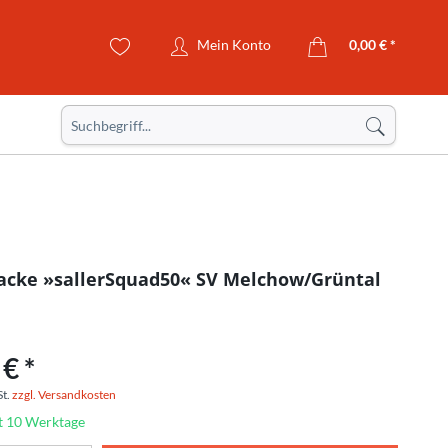
Mein Konto
0,00 € *
acke »sallerSquad50« SV Melchow/Grüntal
€ *
St.
zzgl. Versandkosten
it 10 Werktage