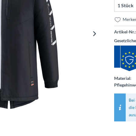
Merke
Artikel-Nr.:
Gesetzlich
Material:
Pflegehinwe
Bei 
die
aus