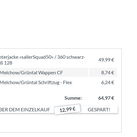
terjacke »sallerSquad50« / 360 schwarz-
49,99 €
ß 128
 Melchow/Grüntal Wappen CF
8,74 €
Melchow/Grüntal Schriftzug - Flex
6,24 €
Summe:
64,97 €
12,99 €
ER DEM EINZELKAUF
GESPART!