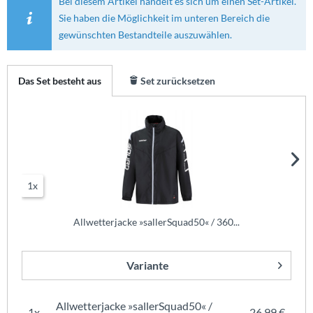
Bei diesem Artikel handelt es sich um einen Set-Artikel.
Sie haben die Möglichkeit im unteren Bereich die
gewünschten Bestandteile auszuwählen.
Das Set besteht aus
Set zurücksetzen
1x
Allwetterjacke »sallerSquad50« / 360...
Variante
Allwetterjacke »sallerSquad50« /
1x
26,99 €