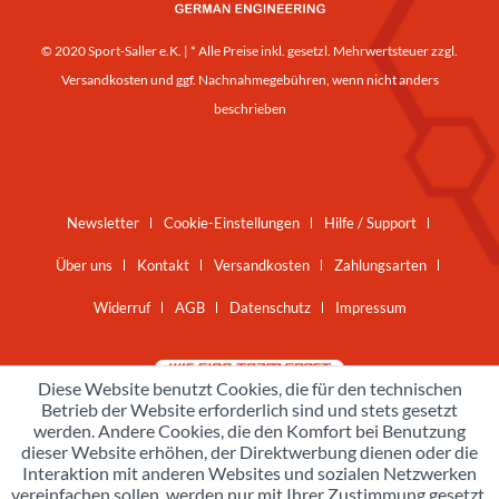
© 2020 Sport-Saller e.K. | * Alle Preise inkl. gesetzl. Mehrwertsteuer zzgl.
Versandkosten
und ggf. Nachnahmegebühren, wenn nicht anders
beschrieben
Newsletter
Cookie-Einstellungen
Hilfe / Support
Über uns
Kontakt
Versandkosten
Zahlungsarten
Widerruf
AGB
Datenschutz
Impressum
Diese Website benutzt Cookies, die für den technischen
Betrieb der Website erforderlich sind und stets gesetzt
werden. Andere Cookies, die den Komfort bei Benutzung
dieser Website erhöhen, der Direktwerbung dienen oder die
Interaktion mit anderen Websites und sozialen Netzwerken
vereinfachen sollen, werden nur mit Ihrer Zustimmung gesetzt.