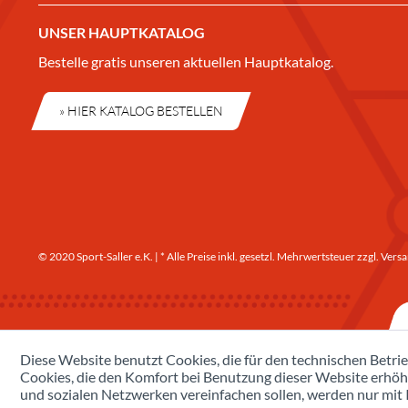
UNSER HAUPTKATALOG
Bestelle gratis unseren aktuellen Hauptkatalog.
» HIER KATALOG BESTELLEN
© 2020 Sport-Saller e.K. | * Alle Preise inkl. gesetzl. Mehrwertsteuer zzgl.
Versa
Diese Website benutzt Cookies, die für den technischen Betrie
Cookies, die den Komfort bei Benutzung dieser Website erhöh
und sozialen Netzwerken vereinfachen sollen, werden nur mit