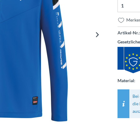
Merke
Artikel-Nr.:
Gesetzlich
Material:
Bei 
die
aus