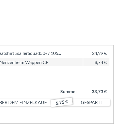
atshirt »sallerSquad50« / 105...
24,99 €
 Nenzenheim Wappen CF
8,74 €
Summe:
33,73 €
6,75 €
ER DEM EINZELKAUF
GESPART!