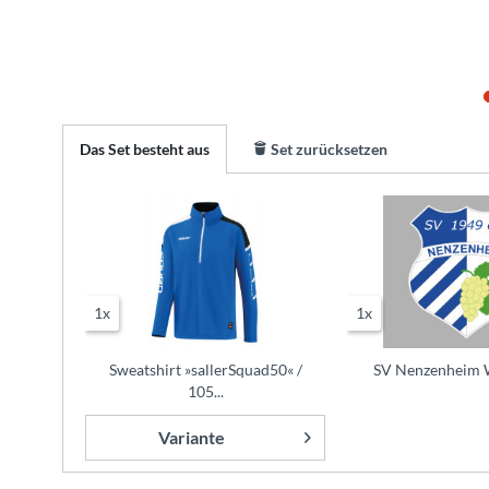
Das Set besteht aus
Set zurücksetzen
1x
1x
Sweatshirt »sallerSquad50« /
SV Nenzenheim 
105...
Variante