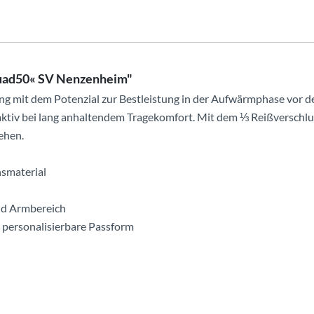
quad50« SV Nenzenheim"
ung mit dem Potenzial zur Bestleistung in der Aufwärmphase vor de
aktiv bei lang anhaltendem Tragekomfort. Mit dem ⅓ Reißverschlu
ehen.
nsmaterial
und Armbereich
e personalisierbare Passform