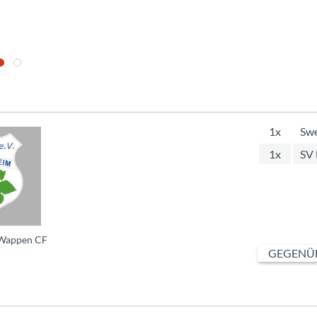
1x
Swe
1x
SV
Wappen CF
GEGENÜB