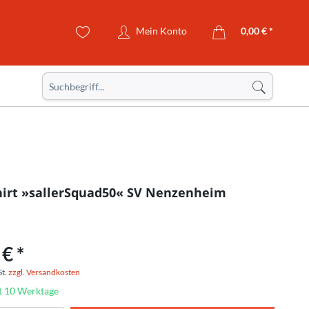
Mein Konto
0,00 € *
irt »sallerSquad50« SV Nenzenheim
€ *
St.
zzgl. Versandkosten
it 10 Werktage