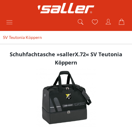
SV Teutonia Köppern
Schuhfachtasche »sallerX.72« SV Teutonia
Köppern