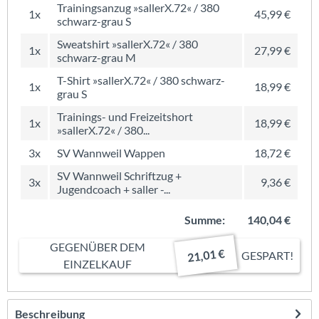
Trainingsanzug »sallerX.72« / 380
1x
45,99 €
schwarz-grau S
Sweatshirt »sallerX.72« / 380
1x
27,99 €
schwarz-grau M
T-Shirt »sallerX.72« / 380 schwarz-
1x
18,99 €
grau S
Trainings- und Freizeitshort
1x
18,99 €
»sallerX.72« / 380...
3x
SV Wannweil Wappen
18,72 €
SV Wannweil Schriftzug +
3x
9,36 €
Jugendcoach + saller -...
Summe:
140,04 €
GEGENÜBER DEM
21,01 €
GESPART!
EINZELKAUF
Beschreibung