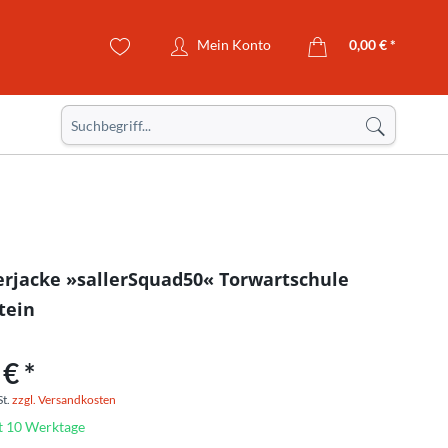
Mein Konto
0,00 € *
erjacke »sallerSquad50« Torwartschule
tein
€ *
St.
zzgl. Versandkosten
it 10 Werktage