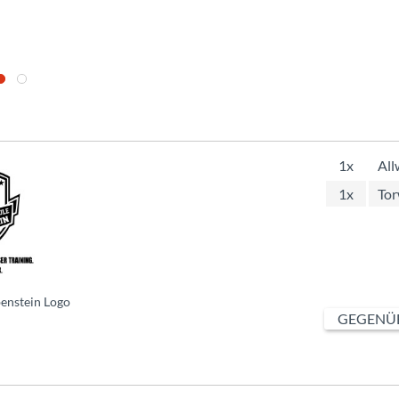
1x
All
1x
Tor
benstein Logo
GEGENÜB