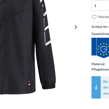
Merke
Artikel-Nr.:
Gesetzlich
Material:
Pflegehinwe
Bei 
die
aus