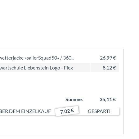
wetterjacke »sallerSquad50« / 360...
26,99 €
wartschule Liebenstein Logo - Flex
8,12 €
Summe:
35,11 €
7,02 €
ER DEM EINZELKAUF
GESPART!