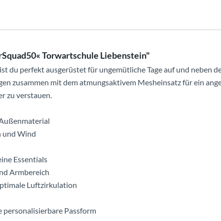
erSquad50« Torwartschule Liebenstein"
bist du perfekt ausgerüstet für ungemütliche Tage auf und neben
gen zusammen mit dem atmungsaktivem Mesheinsatz für ein angene
er zu verstauen.
 Außenmaterial
n und Wind
eine Essentials
und Armbereich
ptimale Luftzirkulation
ne personalisierbare Passform