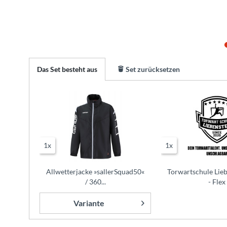
Das Set besteht aus
Set zurücksetzen
1x
1x
Allwetterjacke »sallerSquad50«
Torwartschule Lie
/ 360...
- Flex
Variante