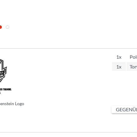
1x
Pol
1x
Tor
benstein Logo
GEGENÜB