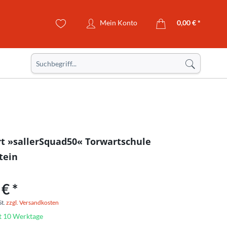
Mein Konto
0,00 € *
rt »sallerSquad50« Torwartschule
tein
€ *
St.
zzgl. Versandkosten
it 10 Werktage