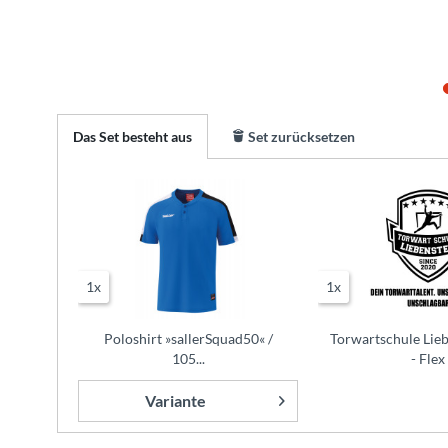
Das Set besteht aus
Set zurücksetzen
1x
1x
Poloshirt »sallerSquad50« /
Torwartschule Lie
105...
- Flex
Variante