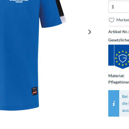
Merke
Artikel-Nr.:
Gesetzlich
Material:
Pflegehinwe
Bei 
die
aus