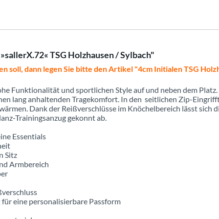
»sallerX.72« TSG Holzhausen / Sylbach"
en soll, dann legen Sie bitte den Artikel "4cm Initialen TSG Hol
e Funktionalität und sportlichen Style auf und neben dem Platz. D
nen lang anhaltenden Tragekomfort. In den seitlichen Zip-Eingrif
wärmen. Dank der Reißverschlüsse im Knöchelbereich lässt sich d
lanz-Trainingsanzug gekonnt ab.
eine Essentials
eit
n Sitz
und Armbereich
per
ßverschluss
t für eine personalisierbare Passform