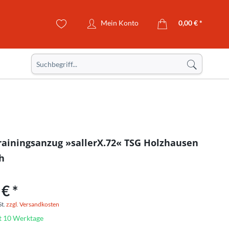
Mein Konto
0,00 € *
rainingsanzug »sallerX.72« TSG Holzhausen
h
€ *
St.
zzgl. Versandkosten
it 10 Werktage