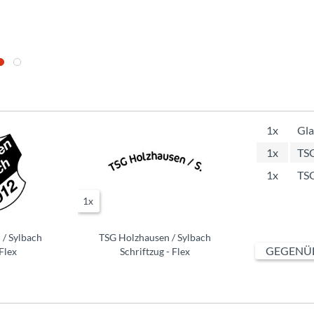
1x
Gla
1x
TSG
1x
TSG
1x
 / Sylbach
TSG Holzhausen / Sylbach
GEGENÜB
Flex
Schriftzug - Flex