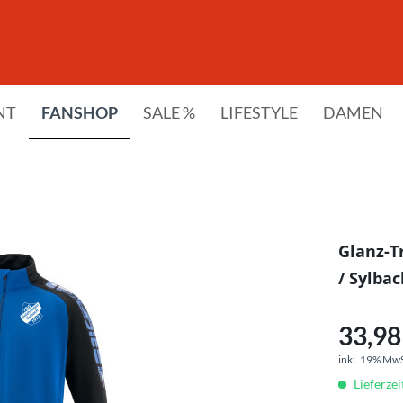
NT
FANSHOP
SALE %
LIFESTYLE
DAMEN
Glanz-T
/ Sylbac
33,98 
inkl. 19% Mw
Lieferze