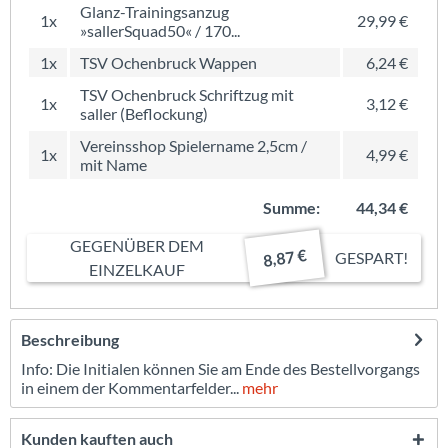
Glanz-Trainingsanzug
1x
29,99 €
»sallerSquad50« / 170...
1x
TSV Ochenbruck Wappen
6,24 €
TSV Ochenbruck Schriftzug mit
1x
3,12 €
saller (Beflockung)
Vereinsshop Spielername 2,5cm /
1x
4,99 €
mit Name
Summe:
44,34 €
GEGENÜBER DEM
8,87 €
GESPART!
EINZELKAUF
Beschreibung
Info: Die Initialen können Sie am Ende des Bestellvorgangs
in einem der Kommentarfelder...
mehr
Kunden kauften auch