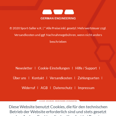
© 2020 Sport-Saller e.K. | * Alle Preise inkl. gesetzl. Mehrwertsteuer zzgl.
Versandkosten
und ggf. Nachnahmegebühren, wenn nicht anders
beschrieben
Newsletter
Cookie-Einstellungen
Hilfe / Support
Über uns
Kontakt
Versandkosten
Zahlungsarten
Widerruf
AGB
Datenschutz
Impressum
Diese Website benutzt Cookies, die für den technischen
Betrieb der Website erforderlich sind und stets gesetzt