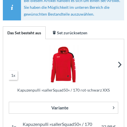
Bei diesem Artikel handelt es sich um einen Set-Artikel.
Sie haben die Möglichkeit im unteren Bereich die
gewünschten Bestandteile auszuwählen.
Das Set besteht aus
Set zurücksetzen
1x
Kapuzenpulli »sallerSquad50« / 170 rot-schwarz XXS
Variante
Kapuzenpulli »sallerSquad50« / 170
1x
32,99 €