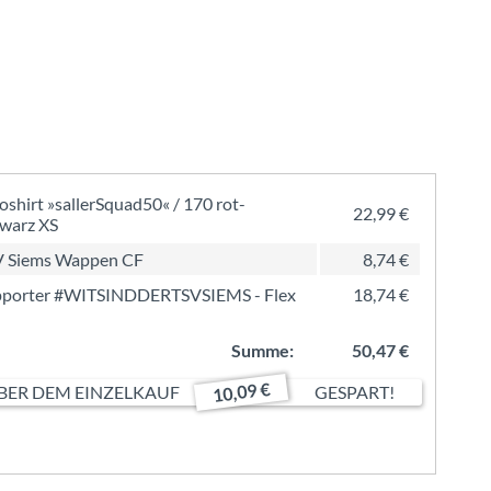
oshirt »sallerSquad50« / 170 rot-
22,99 €
warz XS
V Siems Wappen CF
8,74 €
pporter #WITSINDDERTSVSIEMS - Flex
18,74 €
Summe:
50,47 €
10,09 €
ER DEM EINZELKAUF
GESPART!