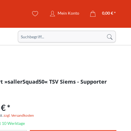
Mein Konto
0,00 € *
rt »sallerSquad50« TSV Siems - Supporter
€ *
St.
zzgl. Versandkosten
it 10 Werktage