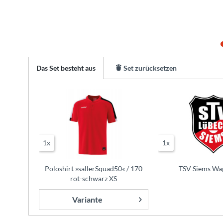
Das Set besteht aus
Set zurücksetzen
1x
1x
Poloshirt »sallerSquad50« / 170
TSV Siems Wa
rot-schwarz XS
Variante