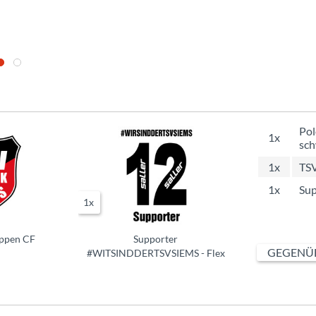
Pol
1x
sch
1x
TS
1x
Su
1x
ppen CF
Supporter
GEGENÜB
#WITSINDDERTSVSIEMS - Flex