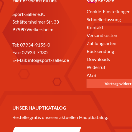
Hier erreichst du uns
Shop Service
Cookie-Einstellungen
Sport-Saller e.K.
Schnellerfassung
Schäftersheimer Str. 33
Kontakt
97990 Weikersheim
Versandkosten
Zahlungsarten
Tel:
07934-9155-0
Rücksendung
Fax: 07934-7330
Downloads
E-Mail:
info@sport-saller.de
Widerruf
AGB
Vertrag wider
UNSER HAUPTKATALOG
Bestelle gratis unseren aktuellen Hauptkatalog.