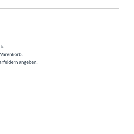
rb.
 Warenkorb.
rfeldern angeben.