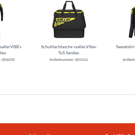
»sallerVIBE«
Schuhfachtasche »saller.Vibe«
Sweatshir
dau
TuS Sandau
: SD6030
Artikelnummer: SD3161
Artike