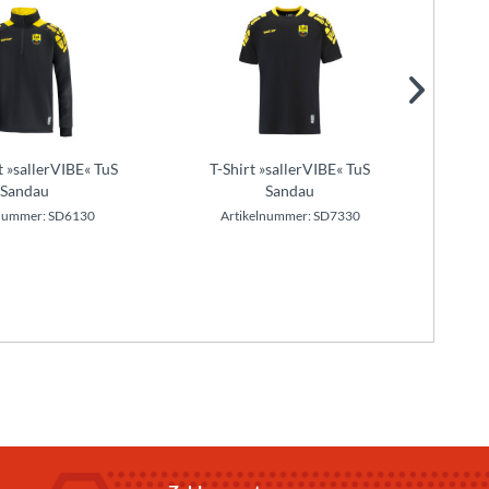
t »sallerVIBE« TuS
T-Shirt »sallerVIBE« TuS
Train
Sandau
Sandau
lnummer: SD6130
Artikelnummer: SD7330