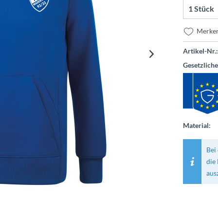
Merke
Artikel-Nr.:
Gesetzlich
Material:
Bei 
die
aus