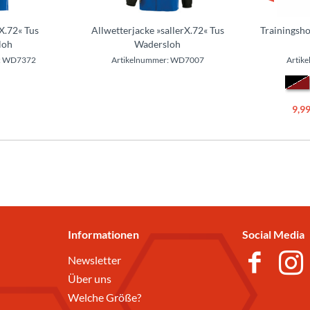
rX.72« Tus
Allwetterjacke »sallerX.72« Tus
Trainingsho
loh
Wadersloh
r: WD7372
Artikelnummer: WD7007
Artik
9,99
Informationen
Social Media
Newsletter
Über uns
Welche Größe?