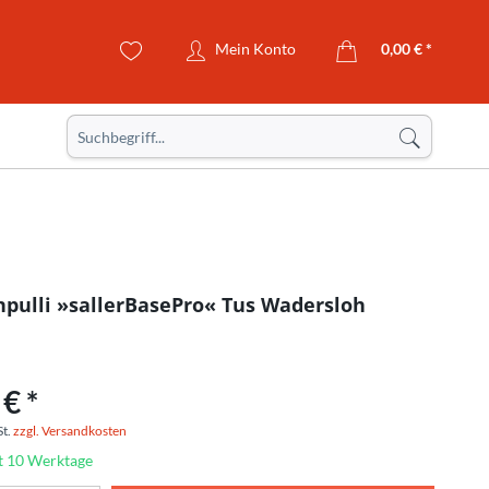
Mein Konto
0,00 € *
pulli »sallerBasePro« Tus Wadersloh
€ *
St.
zzgl. Versandkosten
it 10 Werktage