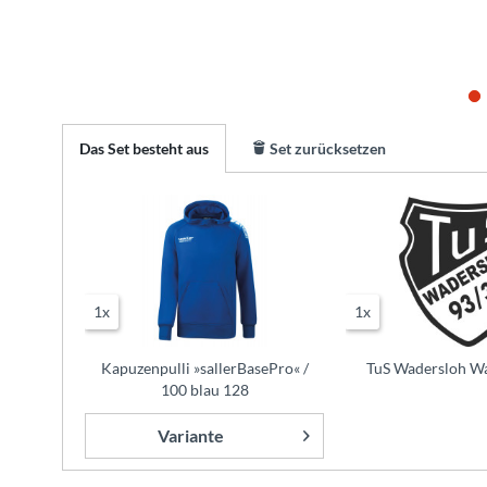
Das Set besteht aus
Set zurücksetzen
1x
1x
Kapuzenpulli »sallerBasePro« /
TuS Wadersloh Wa
100 blau 128
Variante