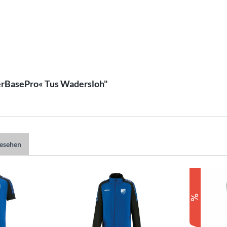
lerBasePro« Tus Wadersloh"
gesehen