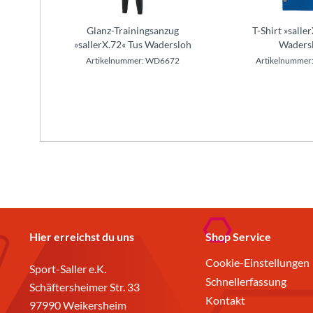
Glanz-Trainingsanzug
T-Shirt »salle
»sallerX.72« Tus Wadersloh
Waders
Artikelnummer: WD6672
Artikelnumme
Hier erreichst du uns
Shop Service
Cookie-Einstellungen
Sport-Saller e.K.
Schnellerfassung
Schäftersheimer Str. 33
Kontakt
97990 Weikersheim