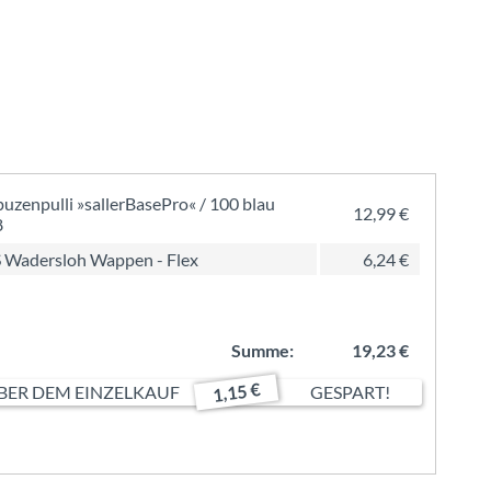
uzenpulli »sallerBasePro« / 100 blau
12,99 €
8
 Wadersloh Wappen - Flex
6,24 €
Summe:
19,23 €
1,15 €
ER DEM EINZELKAUF
GESPART!