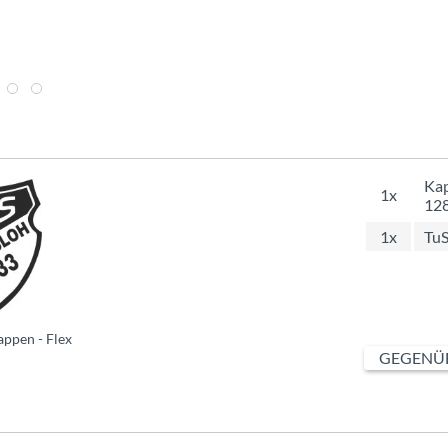
Kap
1x
12
1x
TuS
ppen - Flex
GEGENÜB