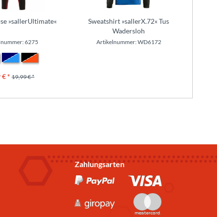
se »sallerUltimate«
Sweatshirt »sallerX.72« Tus
Kapu
Wadersloh
elnummer: 6275
Artikelnummer: WD6172
A
 € *
19,99 € *
Zahlungsarten