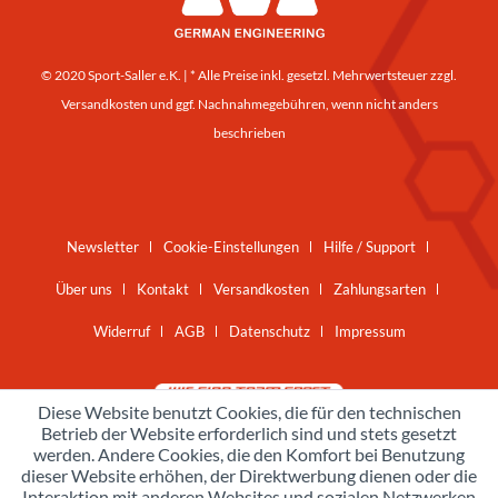
© 2020 Sport-Saller e.K. | * Alle Preise inkl. gesetzl. Mehrwertsteuer zzgl.
Versandkosten
und ggf. Nachnahmegebühren, wenn nicht anders
beschrieben
Newsletter
Cookie-Einstellungen
Hilfe / Support
Über uns
Kontakt
Versandkosten
Zahlungsarten
Widerruf
AGB
Datenschutz
Impressum
Diese Website benutzt Cookies, die für den technischen
Betrieb der Website erforderlich sind und stets gesetzt
werden. Andere Cookies, die den Komfort bei Benutzung
dieser Website erhöhen, der Direktwerbung dienen oder die
Interaktion mit anderen Websites und sozialen Netzwerken